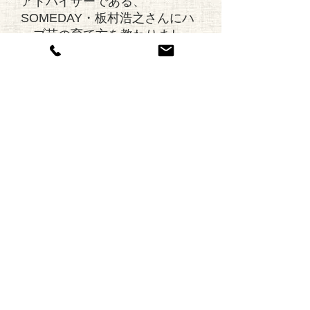
アドバイザーである、
SOMEDAY・板村浩之さんにハ
ーブ苗の育て方を教わりまし
た。鉢に植え替えれば、ベラン
ダでも簡単に育てられるハー
ブ。
ハーブとともにあるくらしの手
はじめに挑戦してみませんか。
ハーブ苗の購入はこちら
●再生時間：11分
●用意するもの：ハーブ苗３
つ、７号鉢、土３L、鉢底ネッ
ト（無ければ木片や石でも構い
ません）