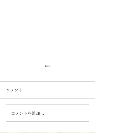
コメント
コメントを追加…
グラノーラの原材料を変
[おいしい、や
更しました。
白のスープ]5月