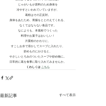
じゃがいもが原料のため身体を
冷やすといわれていていますが、
葛粉はその正反対。
身体をあたため、胃腸をととのえてくれる、
なくてはならない食品です。
なによりも、本葛粉でつくった
料理やお菓子はおいしい！
片栗粉のかわりに、
すこしお水で溶かしてスープに入れたり、
炒めものにかけると、
やさしいとろみのついたスープや炒め物に。
日常的に葛を食事に取り入れてみませんか。
くわしくは 
こちら
すべて表示
最新記事