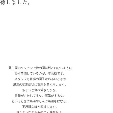
荷しました。
養生園のキッチンで他の調味料とおなじように
必ず常備しているのが、本葛粉です。
スタッフも胃腸の調子がわるいときや
風邪の初期症状に葛粉を多く用います。
ちょっと食べ過ぎたかな、
胃腸がもたれてるな、寒気がするな、
というときに葛湯やりんご葛湯を飲むと、
不思議なほど回復します。
似たようなとろみのつく片栗粉は、