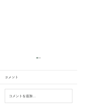
コメント
コメントを追加…
グラノーラの原材料を変
[おいしい、や
更しました。
白のスープ]5月