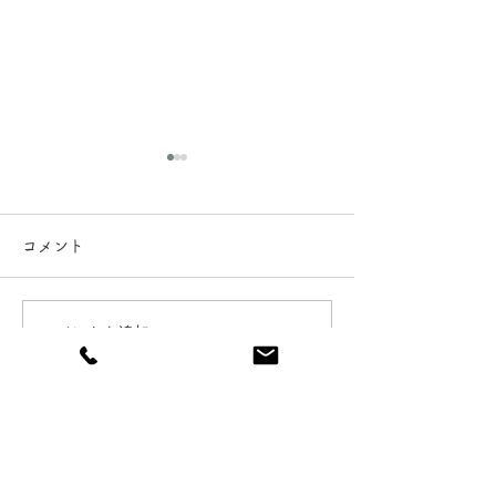
コメント
コメントを追加…
グラノーラの原材料を変
[おいしい、や
更しました。
白のスープ]5月
定期便のご予約
ました。